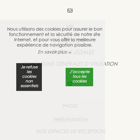
SITE
Nous utilisons des cookies pour assurer le bon
fonctionnement et la sécurité de notre site
internet, et pour vous offrir la meilleure
PLAN DU SITE
expérience de navigation possible.
En savoir plus →
MENTIONS LÉGALES
CONDITIONS GÉNÉRALES D’UTILISATION
Je refuse
les
J’accepte
cookies
tous les
non
cookies
essentiels
PAGES
PRÉSENTATION
NOS ESPACES DE RÉCEPTION