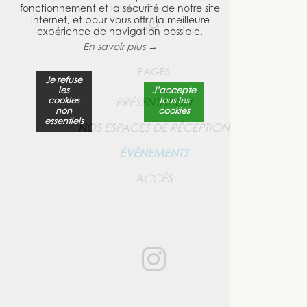
fonctionnement et la sécurité de notre site
internet, et pour vous offrir la meilleure
expérience de navigation possible.
En savoir plus →
PAGES
Je refuse
les
J’accepte
cookies
tous les
PRÉSENTATION
non
cookies
essentiels
NOS ESPACES DE RÉCEPTION
ÉVÈNEMENTS
ACCÈS
L